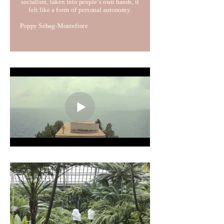
socialism, taken into people’s own hands, it
felt like a form of personal autonomy.
Poppy Sebag-Montefiore