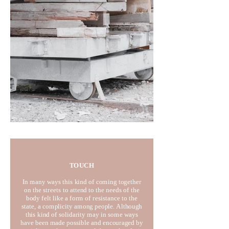
TOUCH
In many ways this kind of coming together
on the streets to attend to the needs of the
body felt like a form of resistance to the
state, a complicity among people. Although
this kind of solidarity may in some ways
have been made possible and encouraged by