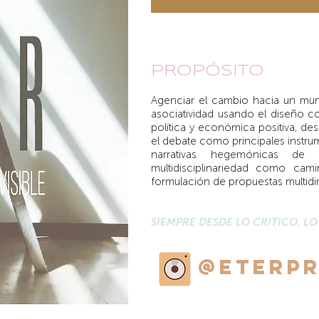
PROPÓSITO
Agenciar el cambio hacia un mun
asociatividad usando el diseño c
política y económica positiva, des
el debate como principales instr
narrativas hegemónicas de
multidisciplinariedad como ca
formulación de propuestas multid
SIEMPRE DESDE LO CRITICO, LO
@eterp