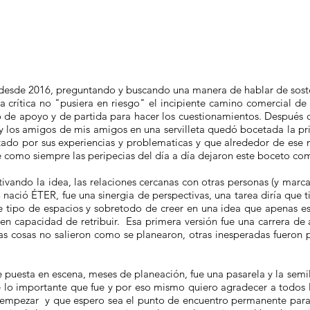
desde 2016, preguntando y buscando una manera de hablar de sost
a crítica no "pusiera en riesgo" el incipiente camino comercial de
o de apoyo y de partida para hacer los cuestionamientos. Después 
y los amigos de mis amigos en una servilleta quedó bocetada la p
ado por sus experiencias y problematicas y que alrededor de ese 
 como siempre las peripecias del día a día dejaron este boceto com
tivando la idea, las relaciones cercanas con otras personas (y marc
nació ÉTER, fue una sinergia de perspectivas, una tarea diría que t
este tipo de espacios y sobretodo de creer en una idea que apenas
n capacidad de retribuir. Esa primera versión fue una carrera de 
s cosas no salieron como se planearon, otras inesperadas fueron
 puesta en escena, meses de planeación, fue una pasarela y la sem
e lo importante que fue y por eso mismo quiero agradecer a todos 
 empezar y que espero sea el punto de encuentro permanente para 