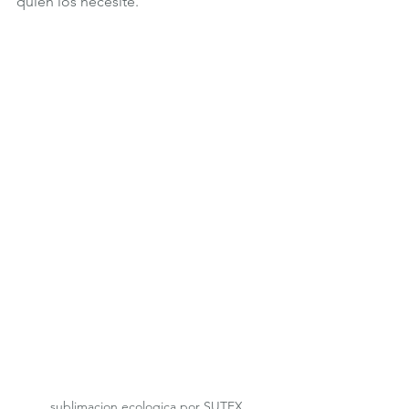
quien los necesite. 
sublimacion ecologica por SUTEX