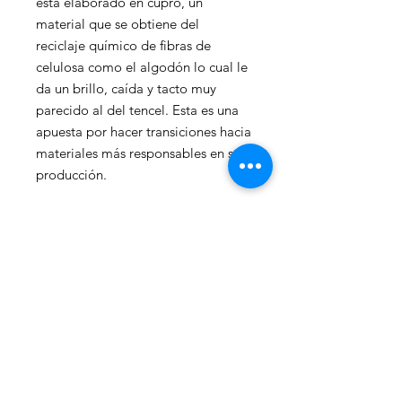
esta elaborado en cupro, un
material que se obtiene del
reciclaje químico de fibras de
celulosa como el algodón lo cual le
da un brillo, caída y tacto muy
parecido al del tencel. Esta es una
apuesta por hacer transiciones hacia
materiales más responsables en su
producción.
¡La mejor manera de promover la
sostenibilidad es usando
intensamente!
INFORMACIÓN DE
CUIDADO
Para que tu producto dure más y no
POLÍTICA DE CAMBIO
tengas inconvenientes a la hora de