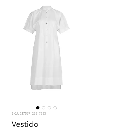
SKU: 217537123517253
Vestido