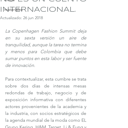
INTERNACIONAL.
materiales
Actualizado:
26 jun 2018
La Copenhagen Fashion Summit deja 
en su sexta versión un aire de 
tranquilidad, aunque la tarea no termina 
y menos para Colombia que debe 
sumar puntos en esta labor y ser fuente 
de innovación. 
Para contextualizar, esta cumbre se trata 
sobre dos días de intensas mesas 
redondas de trabajo, negocio y de 
exposición informativa con diferentes 
actores provenientes de la academia y 
la industria, con socios estratégicos de 
la agenda mundial de la moda como EL 
Grupo Kering, H&M, Target, Li & Fung y 