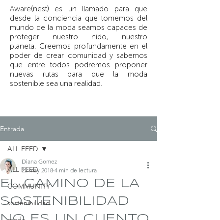
Aware(nest) es un llamado para que
desde la conciencia que tomemos del
mundo de la moda seamos capaces de
proteger nuestro nido, nuestro
planeta.
Creemos profundamente en el
poder de crear comunidad y sabemos
que entre todos podremos proponer
nuevas rutas para que la moda
sostenible sea una realidad.
Entrada
ALL FEED
Diana Gomez
ALL FEED
22 may 2018
4 min de lectura
EL CAMINO DE LA
COMMUNITY
SOSTENIBILIDAD
sostenibilidad
NO ES UN CUENTO
moda