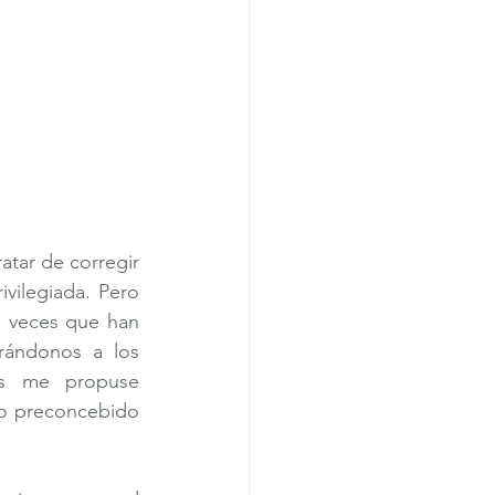
atar de corregir 
vilegiada. Pero 
 veces que han 
rándonos a los 
es me propuse 
lo preconcebido 