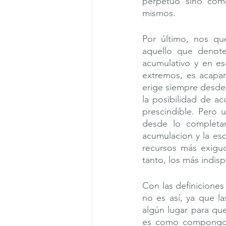
perpetuo sino como
mismos.
Por último, nos qu
aquello que denote 
acumulativo y en es
extremos, es acapar
erige siempre desde 
la posibilidad de ac
prescindible. Pero 
desde lo completam
acumulacion y la es
recursos más exiguo
tanto, los más indisp
Con las definiciones 
no es así, ya que l
algún lugar para qu
es como compongo l