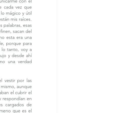
nicarme con el 
 cada vez que 
 mágico y útil 
tán mis raíces.  
 palabras, esas 
inen, sacan del 
o esta era una 
le, porque para 
o tanto, voy a 
ujo y desde ahí 
mo una verdad 
vestir por las 
o mismo, aunque 
an el cubrir el 
 respondían en 
es cargados de 
ómeno que es el 