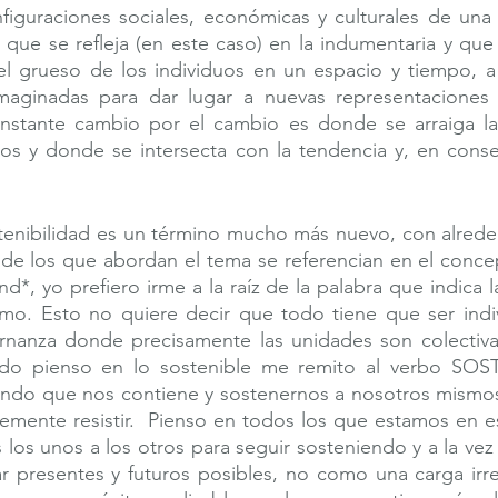
nfiguraciones sociales, económicas y culturales de una
 que se refleja (en este caso) en la indumentaria y que
el grueso de los individuos en un espacio y tiempo, a 
maginadas para dar lugar a nuevas representaciones
nstante cambio por el cambio es donde se arraiga la n
y donde se intersecta con la tendencia y, en consec
stenibilidad es un término mucho más nuevo, con alrede
 de los que abordan el tema se referencian en el conce
d*, yo prefiero irme a la raíz de la palabra que indica l
mo. Esto no quiere decir que todo tiene que ser indivi
rnanza donde precisamente las unidades son colectivas,
o pienso en lo sostenible me remito al verbo SOST
undo que nos contiene y sostenernos a nosotros mismos 
emente resistir.  Pienso en todos los que estamos en e
os unos a los otros para seguir sosteniendo y a la vez
ar presentes y futuros posibles, no como una carga irr