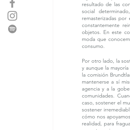
resultado de las co
social  determinado,
remasterizadas por 
constantemente rei
objetos. En este co
moda que conocemos 
consumo. 
Por otro lado, la so
y aunque la mayoría
la comisión Brundtlan
mantenerse a sí mis
agencia y a la gobe
comunidades. Cuand
caso, sostener el m
sostener irremediabl
cómo nos apoyamos l
realidad, para fragu