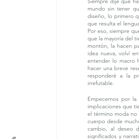
Siempre dije que ha
mundo sin tener qu
diseño, lo primero 
que resulta el lengua
Por eso, siempre que
que la mayoría del t
montón, la hacen pa
idea nueva, volví en
entender lo macro h
hacer una breve rese
responderé a la p
irrefutable.
Empecemos por la mo
implicaciones que ti
el término moda no s
cuerpo desde mucho 
cambio, al deseo de
significados y narr