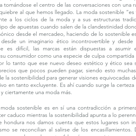
a tomándose el centro de las conversaciones con una ra
quiebre al que hemos llegado. La moda sostenible “es 
te a los ciclos de la moda y a sus estructuras tradici
tipo de apuestas cuando salen de la clandestinidad dond
nico desde el mercadeo, haciendo de lo sostenible es
desde un imaginario ético incontrovertible y desde 
es difícil, las marcas están dispuestas a asumir el
a su consumidor como una especie de culpa compartida o
or lo tanto que ese nuevo deseo estético y ético sea s
precios que pocos pueden pagar, siendo esto muchas 
de la sostenibilidad para generar visiones equivocadas d
sivo en tanto excluyente. Es ahí cuando surge la certeza 
o y ciertamente una moda más.
moda sostenible es en sí una contradicción a primera v
er caduco mientras la sostenibilidad apunta a lo perenn
 hondura nos damos cuenta que estos lugares son int
smo se reconcilian al salirse de los encasillamientos.