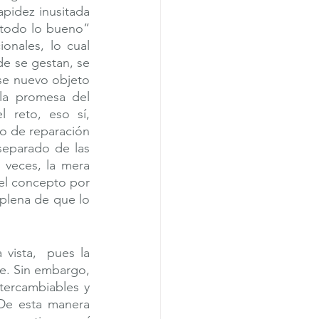
pidez inusitada 
todo lo bueno” 
onales, lo cual 
e se gestan, se 
e nuevo objeto 
la promesa del 
 reto, eso sí, 
 de reparación 
eparado de las 
veces, la mera 
el concepto por 
plena de que lo 
ista,  pues la 
e. Sin embargo, 
ercambiables y 
 De esta manera 