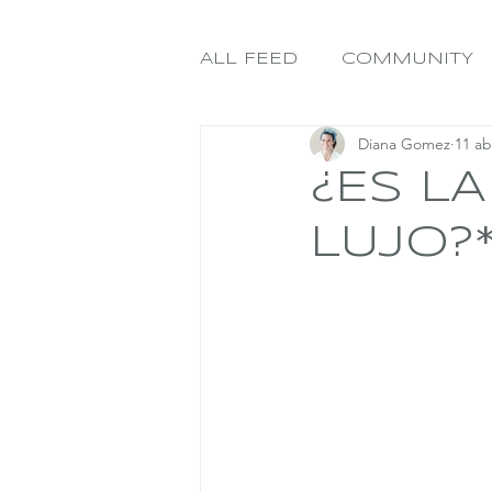
ALL FEED
COMMUNITY
Diana Gomez
11 ab
¿ES L
LUJO?