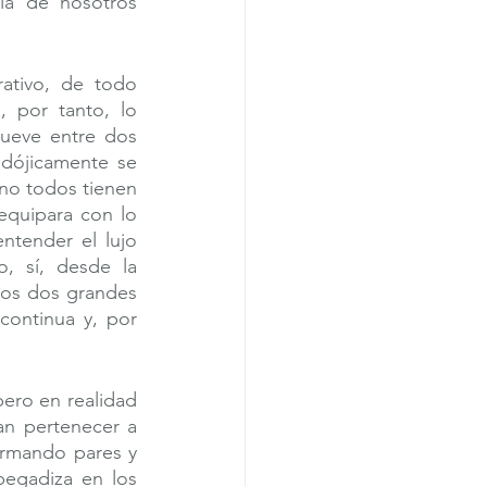
lá de nosotros 
ativo, de todo 
 por tanto, lo 
ueve entre dos 
adójicamente se 
no todos tienen 
equipara con lo 
tender el lujo 
, sí, desde la 
los dos grandes 
ontinua y, por 
pero en realidad 
an pertenecer a 
armando pares y 
egadiza en los 