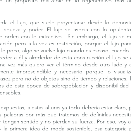
 un propósito realizable en lo regenerativo más al
eda el lujo, que suele proyectarse desde lo demostr
riqueza y poder. El lujo se asocia con lo opulento,
e orden con lo extractivo.  Sin embargo, el lujo se m
ación pero a la vez es restricción, porque el lujo par
lo poco, algo se vuelve lujo cuando es escaso, cuando 
ceder a él y alrededor de esta construcción el lujo se 
una vez más quiero ver el término desde otro lado y en
ente imprescindible y necesario porque lo visualizo
casez pero no de objetos sino de tiempo y relaciones, 
s de esta época de sobrepoblación y disponibilidad c
ensables. 
expuestas, a estas alturas ya todo debería estar claro, 
as palabras por más que tratemos de definirlas necesit
e tengan sentido y no pierdan su fuerza. Por eso, voy 
a primera idea de moda sostenible, esa categoría p