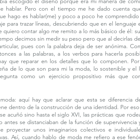
bía escogido el diseño porque era mi manera de comu
e hablar. Pero con el tiempo me he dado cuenta que
que hago es hablar(me) y poco a poco he comprendido lo
je para trazar líneas, descubriendo que en el lenguaje es
 quiero contar algo me remito a lo más básico de él: sus
iempo decimos sin medir su peso pero que al decirlas def
rticular, pues con la palabra deja de ser anónima. Com
tonces a las palabras, a los verbos para hacerla posib
ay que reparar en los detalles que lo componen. Por l
ña de lo que son para mi la moda, lo sostenible y el l
regunta como un ejercicio propositivo más que co
da: aquí hay que aclarar que esta se diferencia del 
ene dentro de la construcción de una identidad. Por es
e acuñó sino hasta el siglo XVI, las prácticas que rodeab
antes se distanciaban de la función de supervivencia y
 proyectar unos imaginarios colectivos e individual
ativas. Así, cuando hablo de moda me refiero a ese fen