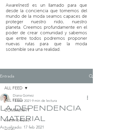
Aware(nest) es un llamado para que
desde la conciencia que tomemos del
mundo de la moda seamos capaces de
proteger nuestro nido, nuestro
planeta.
Creemos profundamente en el
poder de crear comunidad y sabemos
que entre todos podremos proponer
nuevas rutas para que la moda
sostenible sea una realidad.
Entrada
ALL FEED
Diana Gomez
ALL FEED
13 ene 2021
9 min de lectura
LA DEPENDENCIA
COMMUNITY
MATERIAL
sostenibilidad
Actualizado:
17 feb 2021
moda