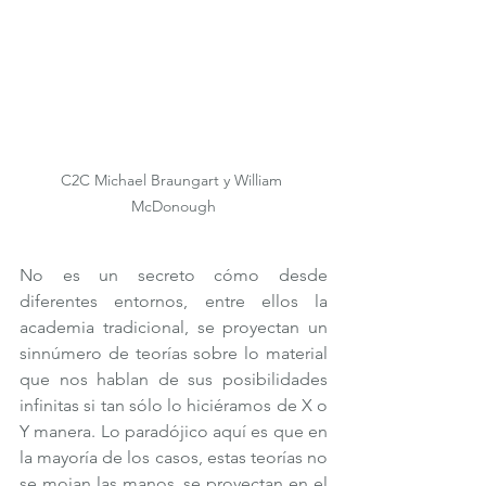
C2C Michael Braungart y William 
McDonough
No es un secreto cómo desde 
diferentes entornos, entre ellos la 
academia tradicional, se proyectan un 
sinnúmero de teorías sobre lo material 
que nos hablan de sus posibilidades 
infinitas si tan sólo lo hiciéramos de X o 
Y manera. Lo paradójico aquí es que en 
la mayoría de los casos, estas teorías no 
se mojan las manos, se proyectan en el 