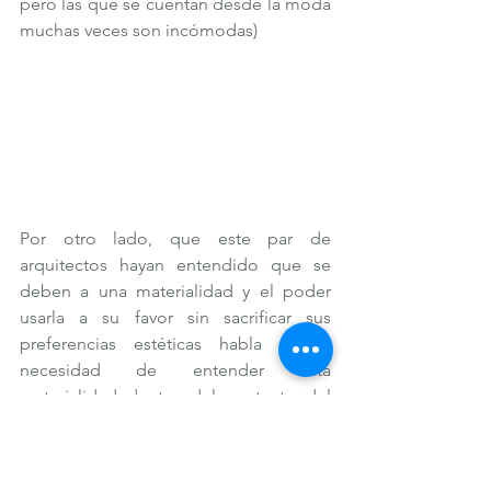
pero las que se cuentan desde la moda 
muchas veces son incómodas)
Por otro lado, que este par de 
arquitectos hayan entendido que se 
deben a una materialidad y el poder 
usarla a su favor sin sacrificar sus 
preferencias estéticas habla de la 
necesidad de entender esta 
materialidad dentro del contexto del 
emplazamiento, asi como deberia 
ocurrir en la moda. Pero también de su 
ejecución, al ser ellos los que iban a 