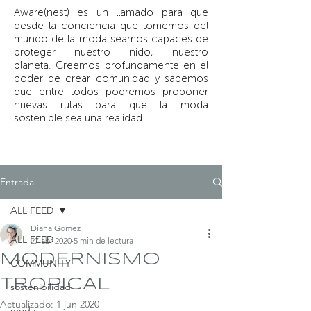
Aware(nest) es un llamado para que
desde la conciencia que tomemos del
mundo de la moda seamos capaces de
proteger nuestro nido, nuestro
planeta.
Creemos profundamente en el
poder de crear comunidad y sabemos
que entre todos podremos proponer
nuevas rutas para que la moda
sostenible sea una realidad.
Entrada
ALL FEED
Diana Gomez
ALL FEED
27 abr 2020
5 min de lectura
MODERNISMO
COMMUNITY
TROPICAL
sostenibilidad
Actualizado:
1 jun 2020
moda