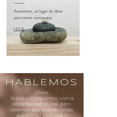
Awarenest, un lugar de ideas
para tomar conciencia
LEER
HABLEMOS
¡Hola!
Nuestro compromiso con la
sostenibilidad es real, pero
sabemos que muchas cosas
pueden ser confusas y