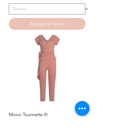
Agregar al carrito
Mono Tournette III
Precio
$ 380.000