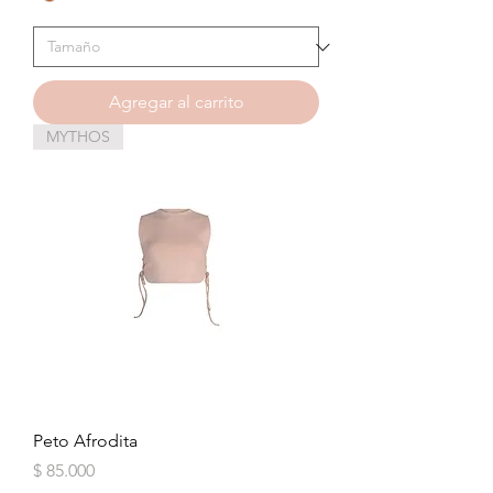
Agregar al carrito
MYTHOS
Peto Afrodita
Precio
$ 85.000