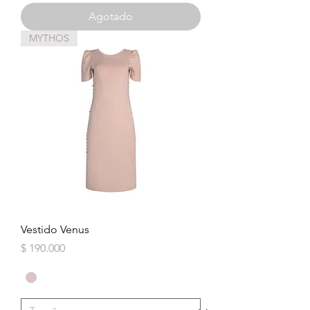
Agotado
MYTHOS
Vestido Venus
Precio
$ 190.000