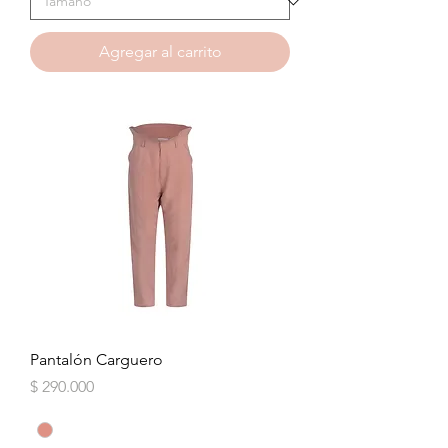
Agregar al carrito
Pantalón Carguero
Precio
$ 290.000