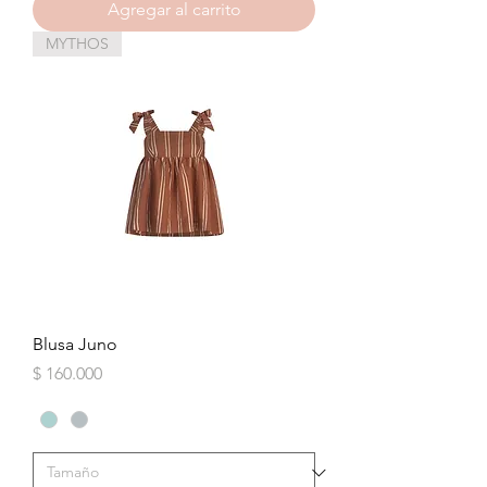
Agregar al carrito
MYTHOS
Blusa Juno
Precio
$ 160.000